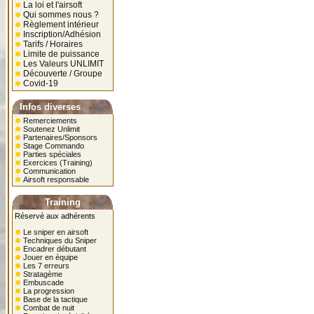
La loi et l'airsoft
Qui sommes nous ?
Règlement intérieur
Inscription/Adhésion
Tarifs / Horaires
Limite de puissance
Les Valeurs UNLIMIT
Découverte / Groupe
Covid-19
Infos diverses
Remerciements
Soutenez Unlimit
Partenaires/Sponsors
Stage Commando
Parties spéciales
Exercices (Training)
Communication
Airsoft responsable
Training
Réservé aux adhérents
Le sniper en airsoft
Techniques du Sniper
Encadrer débutant
Jouer en équipe
Les 7 erreurs
Stratagème
Embuscade
La progression
Base de la tactique
Combat de nuit