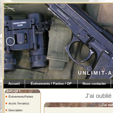
<
TERRAIN DE 20 HECTA
Accueil
Événements / Parties / OP
Nous contacter
AIRSOFT
J'ai oubli
Évènements/Parties
Accès Terrain(s)
J'ai ou
Description